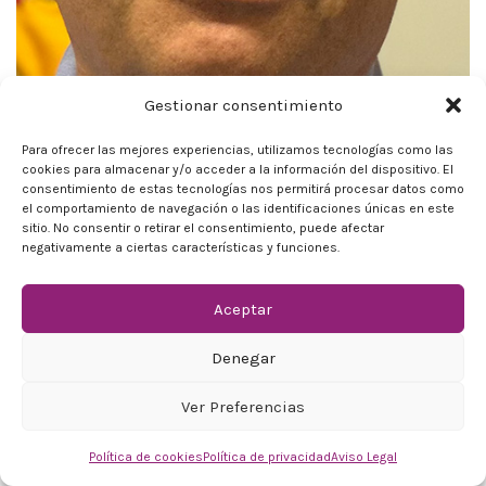
Gestionar consentimiento
Javier Balfagón
Para ofrecer las mejores experiencias, utilizamos tecnologías como las
cookies para almacenar y/o acceder a la información del dispositivo. El
Director general de Tecnologías de la Información y las
consentimiento de estas tecnologías nos permitirá procesar datos como
Comunicaciones (DGTIC), Generalitat Valenciana
el comportamiento de navegación o las identificaciones únicas en este
sitio. No consentir o retirar el consentimiento, puede afectar
negativamente a ciertas características y funciones.
Aceptar
Denegar
Ver Preferencias
Política de cookies
Política de privacidad
Aviso Legal